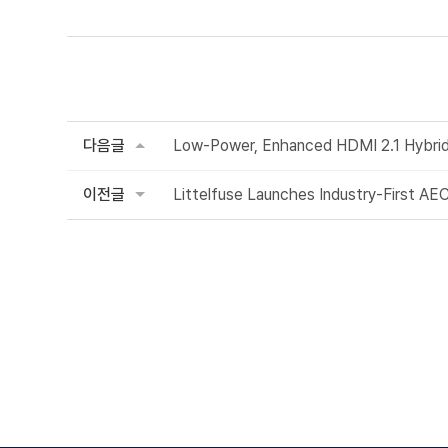
다음글
Low-Power, Enhanced HDMI 2.1 Hybrid R
이전글
Littelfuse Launches Industry-First A