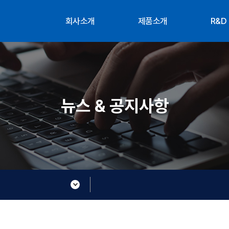
회사소개
제품소개
R&D
대표인사말
공급사
조직
연혁
연구
부서소개
찾아오시는 길
뉴스 & 공지사항
About XTG