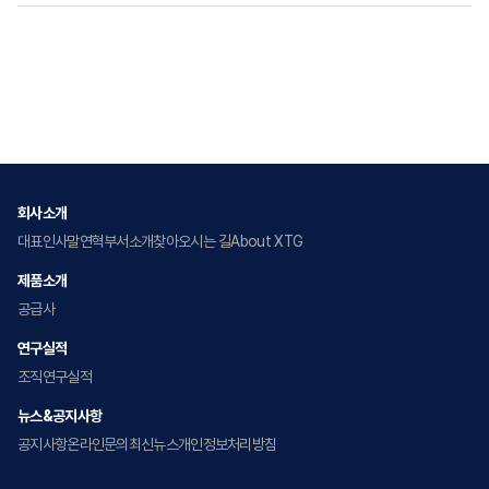
회사소개
대표인사말
연혁
부서소개
찾아오시는 길
About XTG
제품소개
공급사
연구실적
조직
연구실적
뉴스&공지사항
공지사항
온라인문의
최신뉴스
개인정보처리방침