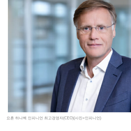
요흔 하나벡 인피니언 최고경영자(CEO)(사진=인피니언)