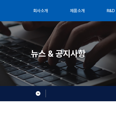
회사소개
제품소개
R&D
대표인사말
공급사
조직
연혁
연구
부서소개
찾아오시는 길
뉴스 & 공지사항
About XTG