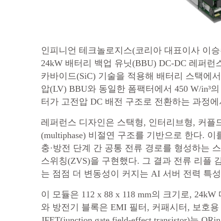
인피니언 테크놀로지스(코리아 대표이사 이승수)
24kW 배터리 백업 유닛(BBU) DC-DC 레퍼런
카바이드(SiC) 기술을 적용해 배터리 스택에서 
압(LV) BBU와 동일한 폼팩터에서 450 W/i
터가 고전압 DC 배전 구조로 전환하는 과정에
레퍼런스 디자인은 스택형, 인터리브형, 커플드
(multiphase) 비절연 구조를 기반으로 한다
충·방전 단계 간 공통 전류 경로를 형성하는 
스위칭(ZVS)을 구현했다. 그 결과 전류 리플 
는 점점 더 변동성이 커지는 AI 서버 전력 특
이 모듈은 112 x 88 x 118 mm의 크기로, 
와 방전기 블록은 EMI 필터, 커패시터, 보호용 
JFET(junction gate field-effect tran