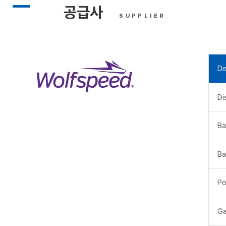
공급사
SUPPLIER
Di
Di
Ba
Ba
Po
Ga