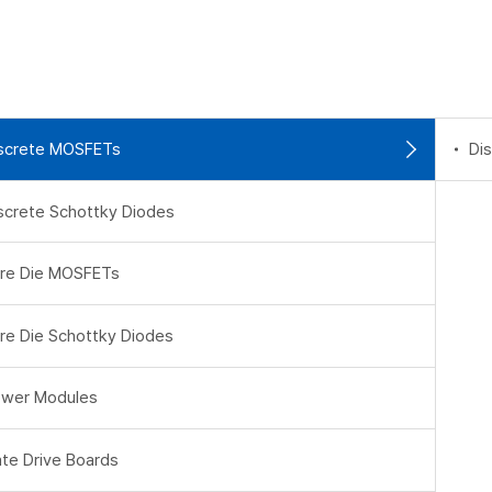
screte MOSFETs
Di
screte Schottky Diodes
re Die MOSFETs
re Die Schottky Diodes
wer Modules
te Drive Boards