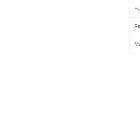
Ev
Re
Ma