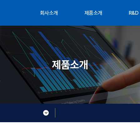
회사소개
제품소개
R&D
대표인사말
공급사
조직
연혁
연구
부서소개
찾아오시는 길
제품소개
About XTG