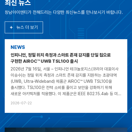
최신 뉴스
창남아이엔티가 전해드리는 다양한
최신뉴스를 만나보시기 바랍니다.
뉴스 더 보기
NEWS
인피니언, 정밀 위치 측정과 스마트 존재 감지를 단일 칩으로
구현한 AIROC™ UWB TSL100 출시
2026년 7월 16일, 서울 – 인피니언 테크놀로지스(코리아 대표이사
이승수)는 정밀 위치 측정과 스마트 존재 감지를 지원하는 초광대역
(UWB, Ultra-Wideband) 제품군 AIROC™ UWB TSL100을
출시했다. TSL100은 전력 소비를 줄이고 보안을 강화하기 위해
새로운 아키텍처를 적용했다. 이 제품군은 IEEE 802.15.4ab 등 미래
표준을 지원할 수 있는 확장형 UWB 플랫폼의 출발점으로,
2026-07-22
CCC(Car Connectivity Consortium), Aliro, FiRa 등 주요 업계
컨소시엄 표준을 준수한다.TSL100은 단일 디바이스에 거리 측정
(ranging)과 센싱 기능을 통합해 보안 차량 액세스, 차량 내 존재
감지, 출입 통제, 비접촉 결제, 발권, 실내 내비게이션 등의
애플리케이션을 지원한다. 또한 자산 추적과 충돌 회피 등 산업용