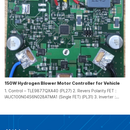
150W Hydrogen Blower Motor Controller for Vehicle
1. Control – TLE9877QXA40 (PL27) 2. Revers Polarity FET :
IAUC100N04S6N028ATMA1 (Single FET) (PL31) 3. Inverter :
IAUC60N04S6N031HATMA1 (Dual FET) (PL31) 4. Heating Coil
turn on FET : IPZ40N04S5L2R8ATMA1 (Single FET) (PL31) 5.
Drive/Interface : LIN