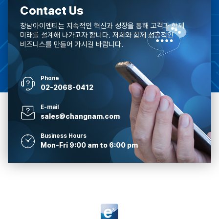
Contact Us
애플리케이션에도 활용될 수 있다. 이 제품은 정밀 위치 측정과 스마트
존재 감지 기능을 하나의 칩에 통합해 자동차, 컨슈머 및 산업용 시장
창남아이엔티는 지속적인 혁신과 성장을 통해 고객과 함께
전반에서 증가하는 수요에 대응한다.차량 및 건물 출입 제어 시스템,
미래를 설계해 나가고자 합니다.
저희와 함께 성공적인
자산 추적, 실내 내비게이션은 매우 낮은 전력 소비와 안정적이고
비즈니스를 만들어 가시길 바랍니다.
견고한 RF 성능을 요구하며, 주머니 속에 스마트 기기가 있는 경우와
같은 비가시선(Non-Line-of-Sight) 상황에서도 안정적으로
동작해야 한다. 또한 사용자와 시스템 운영자는 중간자 공격(Man-in-
Phone
the-Middle Attack)을 방지할 수 있는 최고 수준의 보안을
02-2068-0412
요구한다.보안 액세스 및 디지털 키 애플리케이션 구현AIROC UWB
TSL100 제품군은 두 가지 버전으로 제공된다. 자동차 OEM과 1차
E-mail
공급업체를 위한 자동차용 TSL111A(AEC-Q100 인증)는 CCC
sales@changnam.com
디지털 키(CCC Digital Key™), 스마트 키(Key Fob), NCAP 규격
기반 존재 감지, 킥 센싱(Kick Sensing), 침입 감지 등의 자동차
Business Hours
애플리케이션을 지원한다. 컨슈머 및 산업용 버전인 TSL111C는
Mon-Fri 9:00 am to 6:00 pm
스마트 출입 제어, 자산 추적, 비접촉 결제, 디바이스 위치 찾기, 실내
내비게이션 등에 적합하다. 거리 측정과 센싱 기능을 하나의
디바이스에 통합함으로써 별도의 센싱 서브시스템이 필요하지 않아
시스템 복잡성을 줄일 수 있다.인피니언은 AIROC UWB TSL100을
지원하는 엔지니어링 샘플 키트도 제공할 예정이다. 개발자는 이를
통해 인피니언의 최신 UWB 기술을 활용해 보안 출입 및 센싱
애플리케이션을 신속하게 개발할 수 있다. 이 키트는 거리 측정